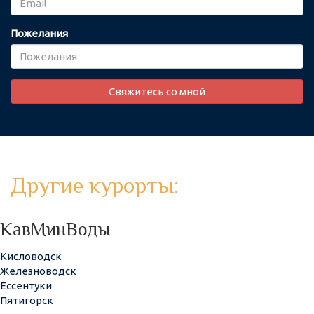
Пожелания
Свяжитесь со мной
Другие курорты:
КавМинВоды
Кисловодск
Железноводск
Ессентуки
Пятигорск