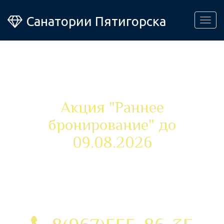
Санатории Пятигорска
Togg
navig
Cанатории Пятигорска
Акция "Раннее
бронирование" до
09.08.2026
Успейте получить персональное
предложение от нашего
менеджера